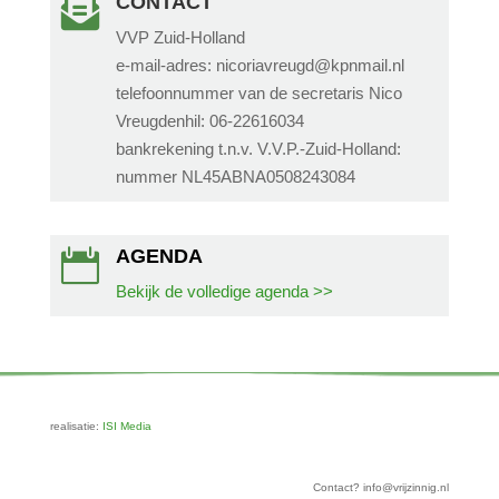
CONTACT

VVP Zuid-Holland
e-mail-adres: nicoriavreugd@kpnmail.nl
telefoonnummer van de secretaris Nico
Vreugdenhil: 06-22616034
bankrekening t.n.v. V.V.P.-Zuid-Holland:
nummer NL45ABNA0508243084
AGENDA

Bekijk de volledige agenda >>
realisatie:
ISI Media
Contact? info@vrijzinnig.nl