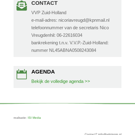
CONTACT

VVP Zuid-Holland
e-mail-adres: nicoriavreugd@kpnmail.nl
telefoonnummer van de secretaris Nico
Vreugdenhil: 06-22616034
bankrekening t.n.v. V.V.P.-Zuid-Holland:
nummer NL45ABNA0508243084
AGENDA

Bekijk de volledige agenda >>
realisatie:
ISI Media
Contact? info@vrijzinnig.nl